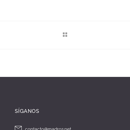
SÍGANOS
contacto@madros.net