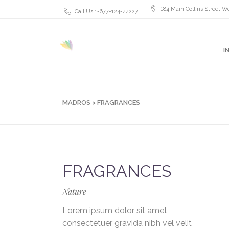
184 Main Collins Street We
Call Us 1-677-124-44227
I
MADROS
>
FRAGRANCES
FRAGRANCES
Nature
Lorem ipsum dolor sit amet,
consectetuer gravida nibh vel velit