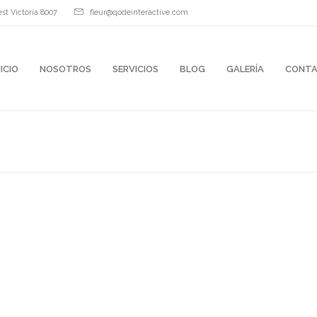
st Victoria 8007
fleur@qodeinteractive.com
NICIO
NOSOTROS
SERVICIOS
BLOG
GALERÍA
CONT